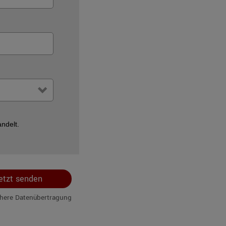
ndelt.
etzt senden
chere Datenübertragung