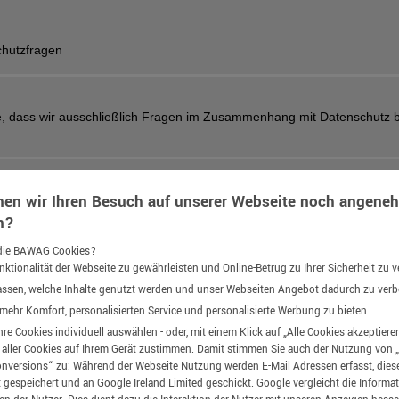
chutzfragen
e, dass wir ausschließlich Fragen im Zusammenhang mit Datenschutz b
en wir Ihren Besuch auf unserer Webseite noch angeneh
n?
die BAWAG Cookies?
ktionalität der Webseite zu gewährleisten und Online-Betrug zu Ihrer Sicherheit zu 
assen, welche Inhalte genutzt werden und unser Webseiten-Angebot dadurch zu ver
mehr Komfort, personalisierten Service und personalisierte Werbung zu bieten
hre Cookies individuell auswählen - oder, mit einem Klick auf „Alle Cookies akzeptiere
hren Identifikationsnachweis (Ausweiskopie) hoch
aller Cookies auf Ihrem Gerät zustimmen. Damit stimmen Sie auch der Nutzung von 
versions“ zu: Während der Webseite Nutzung werden E-Mail Adressen erfasst, dies
D
t gespeichert und an Google Ireland Limited geschickt. Google vergleicht die Informa