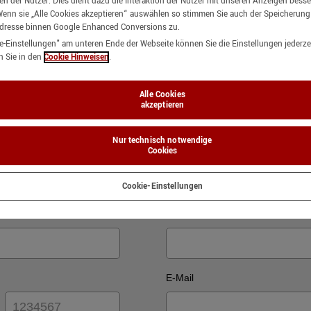
n der Nutzer. Dies dient dazu die Interaktion der Nutzer mit unseren Anzeigen bess
enn sie „Alle Cookies akzeptieren“ auswählen so stimmen Sie auch der Speicherun
Adresse binnen Google Enhanced Conversions zu.
e-Einstellungen"
am unteren Ende der Webseite können Sie die Einstellungen jederzei
en Sie in den
Cookie Hinweisen
.
Alle Cookies
nen leider nicht bearbeitet werden.)
akzeptieren
Nur technisch notwendige
Cookies
Cookie-Einstellungen
Nachname
E-Mail