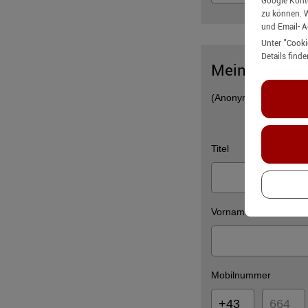
Google Konte
zu können. W
und Email- 
Unter
"Cooki
Details find
Meine Daten
(Anonyme Anfragen kön
Titel
Vorname
Mobilnummer